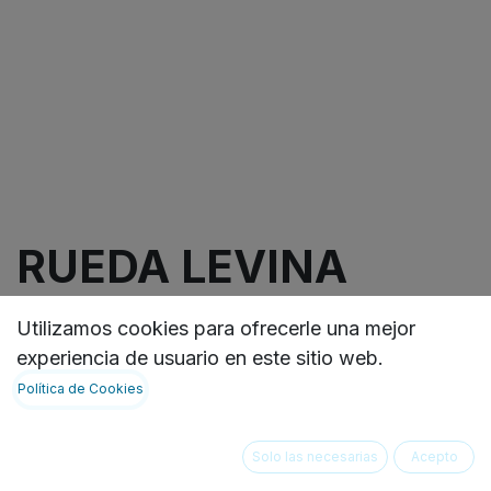
RUEDA LEVINA
LIGTH 3 PULGADAS
Utilizamos cookies para ofrecerle una mejor
CON ESPIGO, 10X25
experiencia de usuario en este sitio web.
Política de Cookies
-Rueda giratoria con freno de rueda, Soporte de
poliamida rellena de
Solo las necesarias
Acepto
vidrio, espiga roscada con cuello hexagonal.