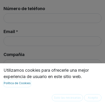
Número de teléfono
Email
*
Compañia
Utilizamos cookies para ofrecerle una mejor
experiencia de usuario en este sitio web.
Asunto
*
Política de Cookies
Solo las necesarias
Acepto
Solicitud
*