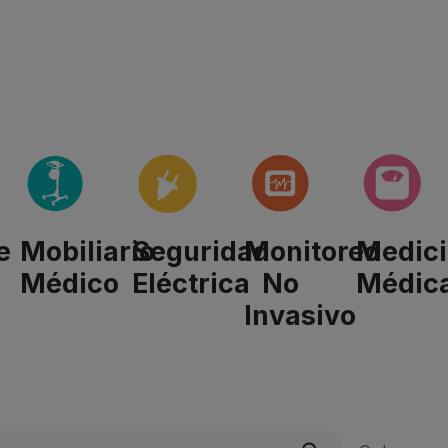
Quienes Somos
Líneas De Producto
​Noticias
Mobiliario
Seguridad
Monitoreo
Medic
e
Médico
Eléctrica
No
Médic
Invasivo