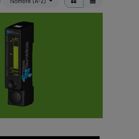
Nombre (A-Z)
: