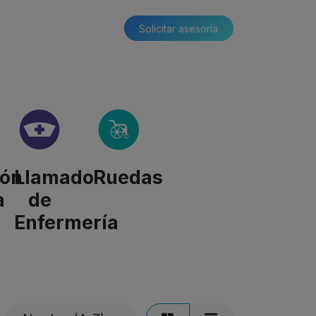
Solicitar asesoría​​
ión
Llamado
Ruedas
a
de
Enfermería