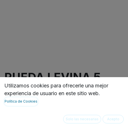
RUEDA LEVINA 5
Utilizamos cookies para ofrecerle una mejor
PULGADAS CON
experiencia de usuario en este sitio web.
SOPORTE
Política de Cookies
SINTETICO,
Solo las necesarias
Acepto