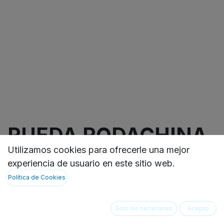
RUEDA RODACHINA
Utilizamos cookies para ofrecerle una mejor
2 PULGADAS,
experiencia de usuario en este sitio web.
SOPORTE
Política de Cookies
POLIPROPILENO,
Solo las necesarias
Acepto