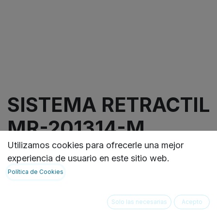
SISTEMA RETRACTIL
MR-201314-M
Utilizamos cookies para ofrecerle una mejor
Cable de poder retráctil
experiencia de usuario en este sitio web.
Longitud: 20"
Política de Cookies
Extremo Fijo:
Extremo retráctil: Macho
VER FICHA TECNICA:
Solo las necesarias
Acepto
https://ideasbiomedicas.odoo.com/document/share