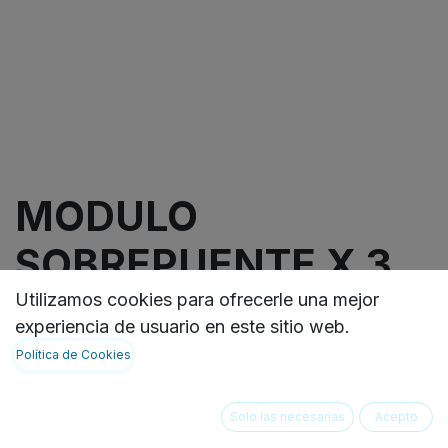
MODULO
SOBREPUENTE X 3
CAJETINES
Utilizamos cookies para ofrecerle una mejor
experiencia de usuario en este sitio web.
Política de Cookies
Módulo de sobrepuente de tres divisiones que
permite almacenar suministros médicos. (23 5/8"
ancho x 9 7/16" alto x 7 7/8" profundidad)
Solo las necesarias
Acepto