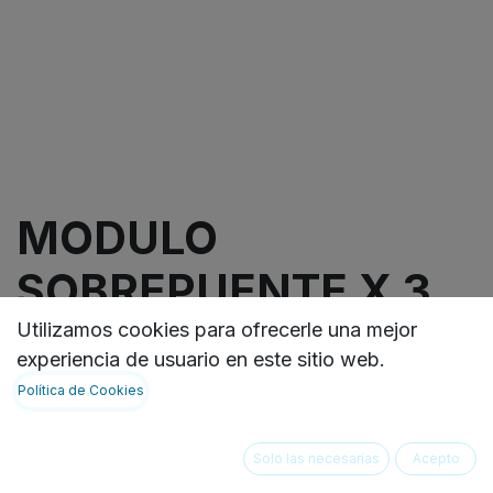
MODULO
SOBREPUENTE X 3
CAJETINES
Utilizamos cookies para ofrecerle una mejor
experiencia de usuario en este sitio web.
Política de Cookies
Módulo de sobrepuente de tres divisiones que
permite almacenar suministros médicos. (23 5/8"
ancho x 9 7/16" alto x 7 7/8" profundidad)
Solo las necesarias
Acepto