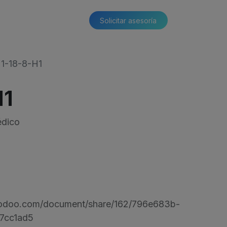
Solicitar asesoría​​
1-18-8-H1
H1
édico
s.odoo.com/document/share/162/796e683b-
7cc1ad5