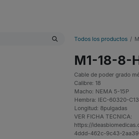
Quienes Somos
Líneas De Producto
​Noticias
Todos los productos
M
M1-18-8-
Cable de poder grado m
Calibre: 18
Macho: NEMA 5-15P
Hembra: IEC-60320-C13
Longitud: 8pulgadas
VER FICHA TECNICA:
https://ideasbiomedica
4ddd-462c-9c43-2aa39