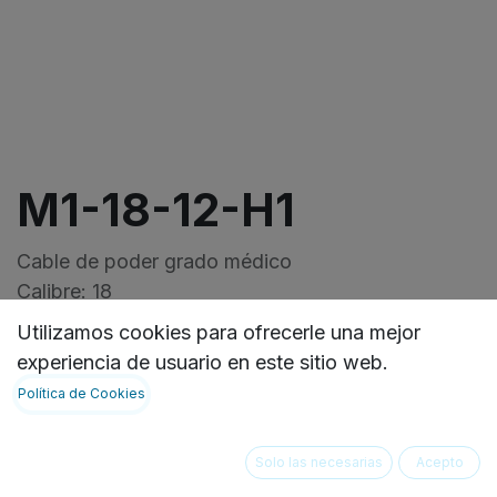
M1-18-12-H1
Cable de poder grado médico
Calibre: 18
Macho: NEMA 5-15P
Utilizamos cookies para ofrecerle una mejor
Hembra: IEC-60320-C13
experiencia de usuario en este sitio web.
Longitud: 12pulgadas
Política de Cookies
VER FICHA TECNICA:
https://ideasbiomedicas.odoo.com/document/shar
Solo las necesarias
Acepto
4ddd-462c-9c43-2aa397cc1ad5