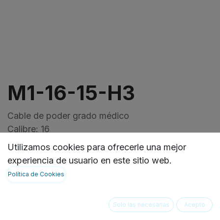
M1-16-15-H3
Cable de poder grado médico
Calibre: 16
Macho: NEMA 5-15P
Utilizamos cookies para ofrecerle una mejor
Hembra:IEC-60320-C13 RIGTH
experiencia de usuario en este sitio web.
Longitud: 15 Pies
Política de Cookies
VER FICHA TECNICA:
https://ideasbiomedicas.odoo.com/document/shar
Solo las necesarias
Acepto
4ddd-462c-9c43-2aa397cc1ad5