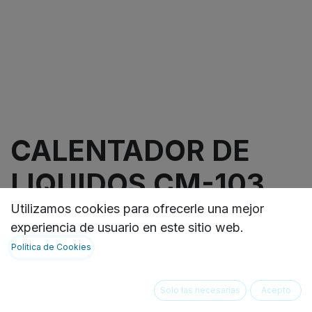
CALENTADOR DE
LIQUIDOS CM-103
Utilizamos cookies para ofrecerle una mejor
experiencia de usuario en este sitio web.
Calentamiento por convección forzada.
Política de Cookies
🔹Medidas: 500mm 255mm 325mm
🔹Peso:15kg
🔹Capacidad: 20 litros.
Solo las necesarias
Acepto
🔹Rango calentamiento: