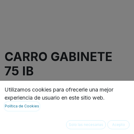
CARRO GABINETE
75 IB
Carro de transporte para material estéril y/o
Utilizamos cookies para ofrecerle una mejor
contaminado, excelente capacidad de carga, fácil
experiencia de usuario en este sitio web.
desplazamiento gracias a sus ruedas TENTE,
Política de Cookies
múltiples opciones de configuración y
modularidad ideal en centrales de esterilización.
Diseño modular en aluminio y acero, que permite
Solo las necesarias
Acepto
múltiples opciones de conﬁguración, fácil