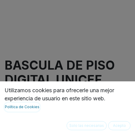
BASCULA DE PISO
DIGITAL UNICEF
Utilizamos cookies para ofrecerle una mejor
experiencia de usuario en este sitio web.
Incluye maleta de transporte,
Política de Cookies
baterías, adaptador de corriente, panel solar
VER FICHA TECNICA:
https://ideasbiomedicas.odoo.com/document/shar
Solo las necesarias
Acepto
4e72-44ce-8871-bfb68bcc9e38