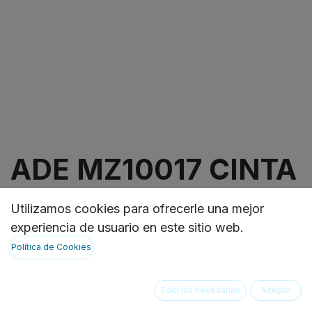
ADE MZ10017 CINTA
PARA MEDICION DE
Utilizamos cookies para ofrecerle una mejor
ALTURA
experiencia de usuario en este sitio web.
Política de Cookies
Marca: ADE Modelo: MZ10017
Rango de medida 0-2200 mm
Solo las necesarias
Acepto
Graduación 1 mm