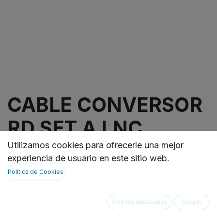
CABLE CONVERSOR
RD SET A LNC
Utilizamos cookies para ofrecerle una mejor
Cable adaptador RD SET to LNC 1.5ft/0.5m
experiencia de usuario en este sitio web.
VER FICHA TECNICA:
Política de Cookies
https://ideasbiomedicas.odoo.com/document/shar
c61f-4a6e-98be-603853314e40
Solo las necesarias
Acepto
Not Available For Sale