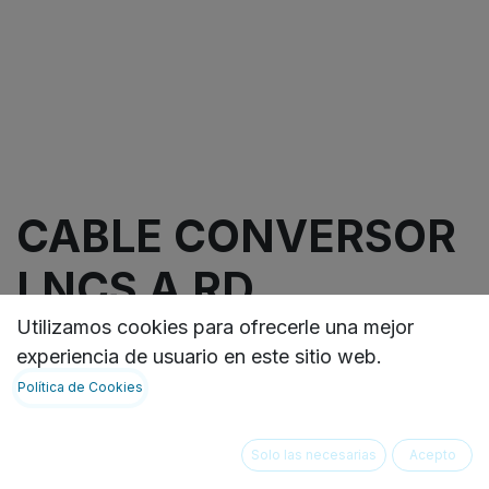
CABLE CONVERSOR
LNCS A RD
Utilizamos cookies para ofrecerle una mejor
LNCS to RD Adapter Cable 1ft, 1bx
experiencia de usuario en este sitio web.
VER FICHA TECNICA:
Política de Cookies
https://ideasbiomedicas.odoo.com/document/share
d6e2-468c-9870-b18b6141cf69
Solo las necesarias
Acepto
Not Available For Sale