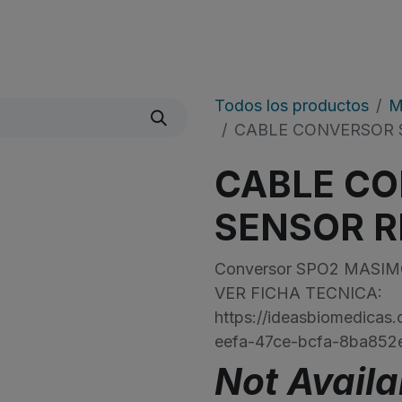
Quienes Somos
Líneas De Producto
​Noticias
Todos los productos
M
CABLE CONVERSOR 
CABLE C
SENSOR R
Conversor SPO2 MASIMO,
VER FICHA TECNICA:
https://ideasbiomedica
eefa-47ce-bcfa-8ba852
Not Availa