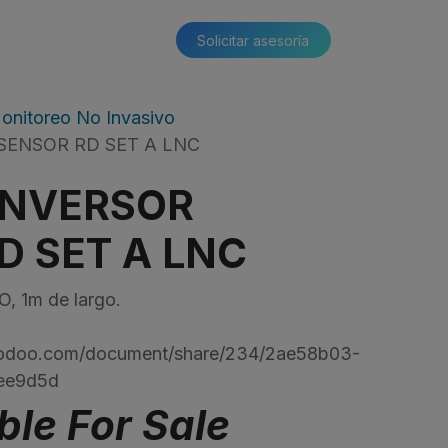
Solicitar asesoría​​
onitoreo No Invasivo
SENSOR RD SET A LNC
ONVERSOR
D SET A LNC
 1m de largo.
s.odoo.com/document/share/234/2ae58b03-
ee9d5d
ble For Sale