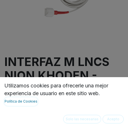
INTERFAZ M LNCS
NION KHODEN -
MASIMO
Utilizamos cookies para ofrecerle una mejor
experiencia de usuario en este sitio web.
Política de Cookies
Interfaz Masimo M-LNCS para monitores Nihon
Kohden 10 ft.
VER FICHA TECNICA:
Solo las necesarias
Acepto
https://ideasbiomedicas.odoo.com/document/shar