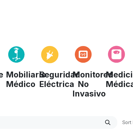
icio
Sobre Nosotros
Shop
​Noticias
Mobiliario
Seguridad
Monitoreo
Medic
e
Médico
Eléctrica
No
Médic
Invasivo
Sort 