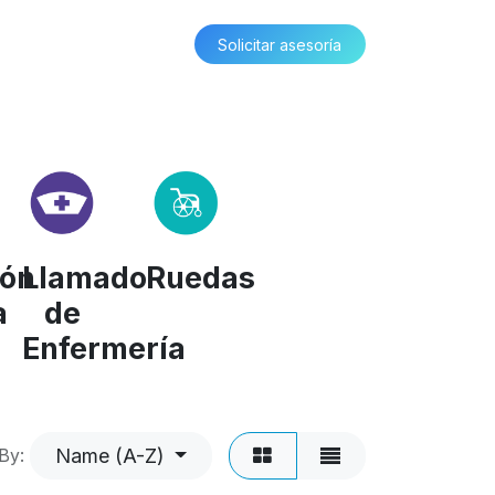
Solicitar asesoría​​
ión
Llamado
Ruedas
a
de
Enfermería
Name (A-Z)
By: