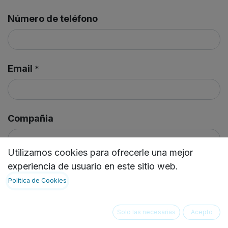
Número de teléfono
Email
*
Compañia
Utilizamos cookies para ofrecerle una mejor
experiencia de usuario en este sitio web.
Asunto
*
Política de Cookies
Solo las necesarias
Acepto
Solicitud
*