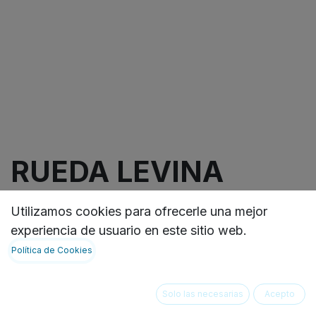
RUEDA LEVINA
LIGTH 3 PULGADAS
Utilizamos cookies para ofrecerle una mejor
CON ESPIGO, 10X25
experiencia de usuario en este sitio web.
Política de Cookies
🔹Rueda giratoria con freno de rueda, Soporte de
poliamida rellena de
Solo las necesarias
Acepto
vidrio, espiga roscada con cuello hexagonal.