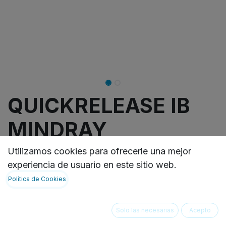
QUICKRELEASE IB
MINDRAY
Utilizamos cookies para ofrecerle una mejor
Permite acoplar y desacoplar un amplio rango de
experiencia de usuario en este sitio web.
monitores de la marca MINDRAY, de forma rápida
Política de Cookies
y segura.
Not Available For Sale
Solo las necesarias
Acepto
Add to wishlist