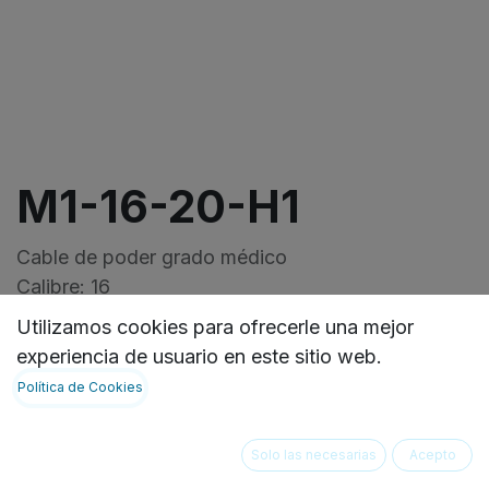
M1-16-20-H1
Cable de poder grado médico
Calibre: 16
Macho: NEMA 5-15P
Utilizamos cookies para ofrecerle una mejor
Hembra: IEC-60320-C13
experiencia de usuario en este sitio web.
Longitud: 6.096 mts
Política de Cookies
VER FICHA TECNICA:
https://ideasbiomedicas.odoo.com/document/shar
Solo las necesarias
Acepto
4ddd-462c-9c43-2aa397cc1ad5