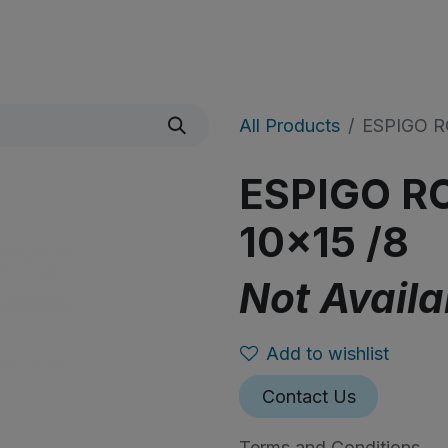
icio
Sobre Nosotros
Shop
​Noticias
All Products
ESPIGO R
ESPIGO R
10x15 /8
Not Availa
Add to wishlist
Contact Us
Terms and Conditions