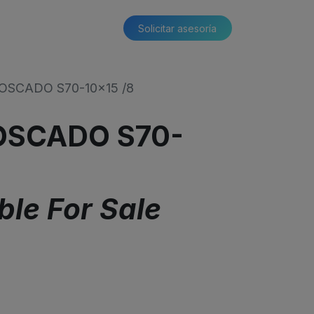
Solicitar asesoría​​
OSCADO S70-10x15 /8
OSCADO S70-
ble For Sale