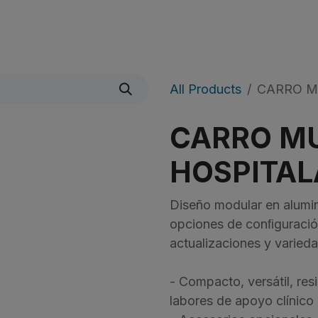
icio
Sobre Nosotros
Shop
​Noticias
All Products
CARRO M
CARRO MU
HOSPITAL
Diseño modular en alumin
opciones de conﬁguración
actualizaciones y varied
- Compacto, versátil, resi
labores de apoyo clínico