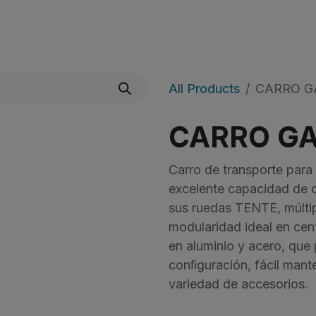
icio
Sobre Nosotros
Shop
​Noticias
All Products
CARRO GA
CARRO GA
Carro de transporte para 
excelente capacidad de c
sus ruedas TENTE, múltip
modularidad ideal en cent
en aluminio y acero, que
conﬁguración, fácil mante
variedad de accesorios.