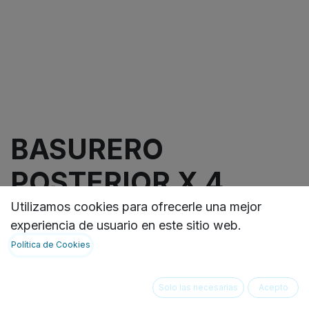
BASURERO
POSTERIOR X 4
ENSAMBLADO
Utilizamos cookies para ofrecerle una mejor
experiencia de usuario en este sitio web.
Política de Cookies
Basurero posterior, este contenedor cuenta con 4
compartimentos con capacidad de 3 litros para
residuos, tapa de cierre lento, y está pensado
Solo las necesarias
Acepto
para instalarse en la parte posterior.