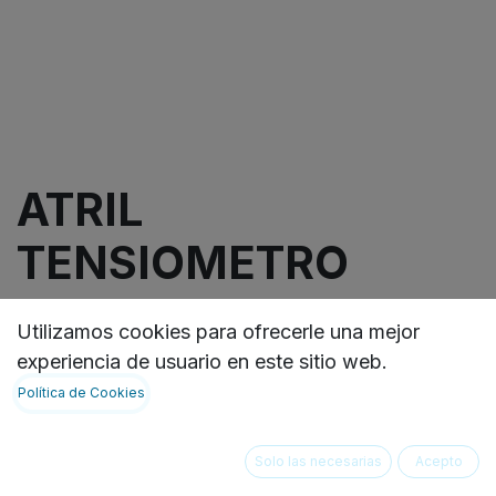
ATRIL
TENSIOMETRO
BIGBEN IB
Utilizamos cookies para ofrecerle una mejor
experiencia de usuario en este sitio web.
Nuestra familia de atriles presenta unas
Política de Cookies
características únicas que buscan un excelente
desempeño. Sus ruedas especializadas permiten
el desplazamiento silencioso, fluido y sin
Solo las necesarias
Acepto
esfuerzos. Todas las piezas del Atril son