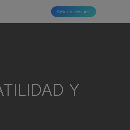
Solicitar asesoría​​
TILIDAD Y
D