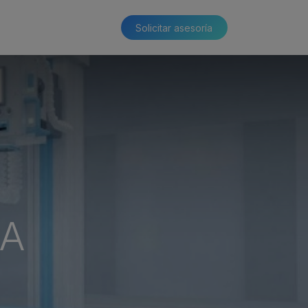
Solicitar asesoría​​
ÍA