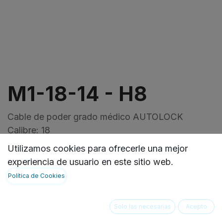
M1-18-14 - H8
Cable de poder grado médico AUTOLOCK
Calibre: 18
Macho: NEMA 5-15P
Utilizamos cookies para ofrecerle una mejor
Hembra: IEC-60320-C13
experiencia de usuario en este sitio web.
Longitud: 14 pulgadas
Política de Cookies
VER FICHA TECNICA:
https://ideasbiomedicas.odoo.com/document/shar
Solo las necesarias
Acepto
4ddd-462c-9c43-2aa397cc1ad5