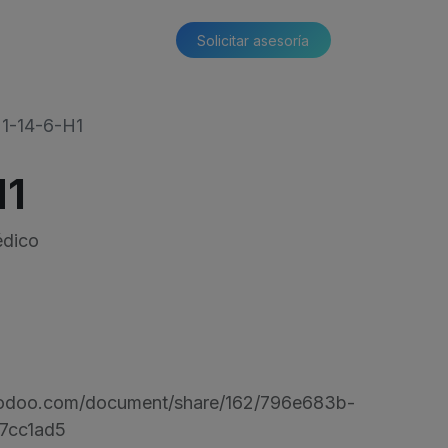
Solicitar asesoría​​
1-14-6-H1
H1
édico
s.odoo.com/document/share/162/796e683b-
7cc1ad5