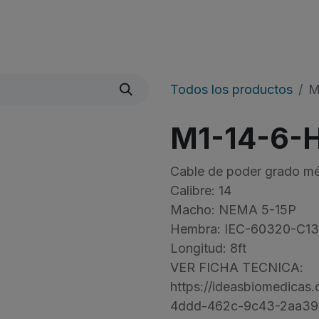
Quienes Somos
Líneas De Producto
​Noticias
Todos los productos
M
M1-14-6-
Cable de poder grado m
Calibre: 14
Macho: NEMA 5-15P
Hembra: IEC-60320-C13
Longitud: 8ft
VER FICHA TECNICA:
https://ideasbiomedica
4ddd-462c-9c43-2aa39