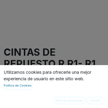
CINTAS DE
REPUESTO R R1- R1
25 CAJA X 50
Utilizamos cookies para ofrecerle una mejor
experiencia de usuario en este sitio web.
Política de Cookies
Replacement Tapes For R/R1 25L 50 und por Caja
Not Available For Sale
Solo las necesarias
Acepto
Añadir a lista de deseos