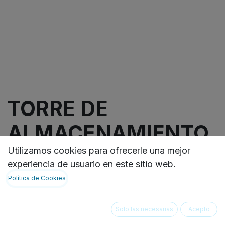
TORRE DE
ALMACENAMIENTO
IB
Utilizamos cookies para ofrecerle una mejor
experiencia de usuario en este sitio web.
Política de Cookies
🔹Capacidad de carga mínimo de 25kg por
contenedor
🔹Dimensiones ancho 75cm, profundo 53cm, alto
Solo las necesarias
Acepto
90cm