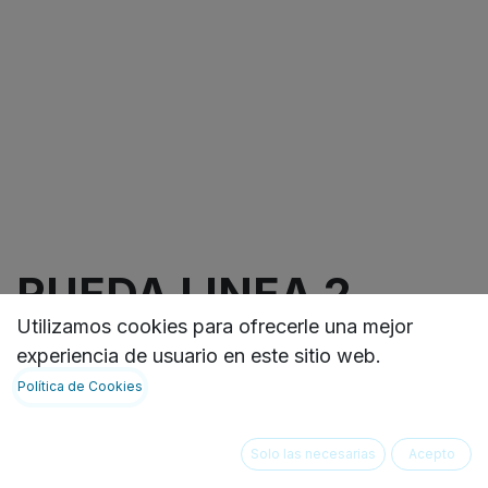
RUEDA LINEA 2
Utilizamos cookies para ofrecerle una mejor
PULGADAS, ROSCA
experiencia de usuario en este sitio web.
GIRATORIA CON
Política de Cookies
FRENO Y RUEDA
Solo las necesarias
Acepto