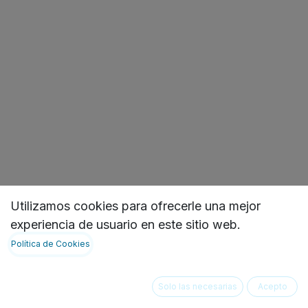
RUEDA INTEGRAL 8
Utilizamos cookies para ofrecerle una mejor
experiencia de usuario en este sitio web.
PULGADAS, 2
Política de Cookies
POSICIONES ESPIGO
Solo las necesarias
Acepto
LARGO CON FRENO