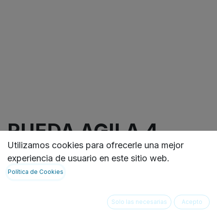
RUEDA AGILA 4
Utilizamos cookies para ofrecerle una mejor
PULGADAS SIN
experiencia de usuario en este sitio web.
FRENO, SOPORTE
Política de Cookies
GIRATORIO DE
Solo las necesarias
Acepto