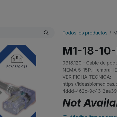
Quienes Somos
Líneas De Producto
​Noticias
Todos los productos
M
M1-18-10
0318.120 - Cable de pode
NEMA 5-15P, Hembra: I
VER FICHA TECNICA:
https://ideasbiomedica
4ddd-462c-9c43-2aa39
Not Availa