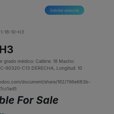
Solicitar asesoría​​
1-18-10-H3
-H3
r grado médico: Calibre: 18 Macho:
EC-60320-C13 DERECHA, Longitud: 10
s.odoo.com/document/share/162/796e683b-
7cc1ad5
ble For Sale