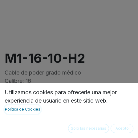
M1-16-10-H2
Cable de poder grado médico
Calibre: 16
Macho: NEMA 5-15P
Utilizamos cookies para ofrecerle una mejor
Hembra: IEC-60320 Left-C13
experiencia de usuario en este sitio web.
Lod: 10
Política de Cookies
VER FICHA TECNICA:
https://ideasbiomedicas.odoo.com/document/shar
Solo las necesarias
Acepto
4ddd-462c-9c43-2aa397cc1ad5