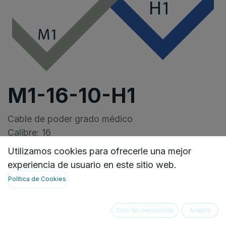
M1-16-10-H1
Cable de poder grado médico
Calibre: 16
Macho: NEMA 5-15P
Utilizamos cookies para ofrecerle una mejor
Hembra: IEC-60320-C13
experiencia de usuario en este sitio web.
Longitud: 10pies
Política de Cookies
VER FICHA TECNICA:
https://ideasbiomedicas.odoo.com/document/shar
Solo las necesarias
Acepto
4ddd-462c-9c43-2aa397cc1ad5