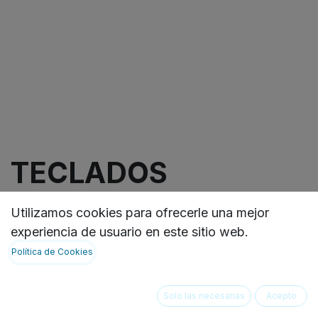
TECLADOS
IMPERMEABLES Y
Utilizamos cookies para ofrecerle una mejor
ERGONOMICOS
experiencia de usuario en este sitio web.
Política de Cookies
Teclados impermeables de última generación tipo
Cleanwipe Pro, con un tamaño compacto perfecto
Solo las necesarias
Acepto
para cualquier espacio de trabajo. Teclado