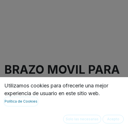
BRAZO MOVIL PARA
MONITOR
Utilizamos cookies para ofrecerle una mejor
HOSPITALARIO IB
experiencia de usuario en este sitio web.
Política de Cookies
Brazo móvil para monitores hospitalarios con alta
funcionalidad y ﬂexibilidad de movimientos,
Solo las necesarias
Acepto
Cilindro ﬂexi-gas que permite una elevación