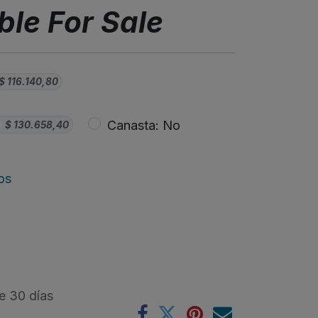
ble For Sale
$
116.140,80
Canasta: No
+
$
130.658,40
os
e 30 días