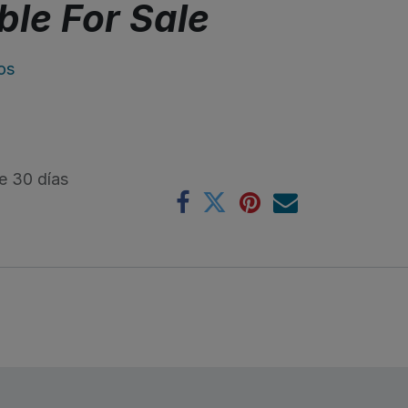
ble For Sale
os
e 30 días