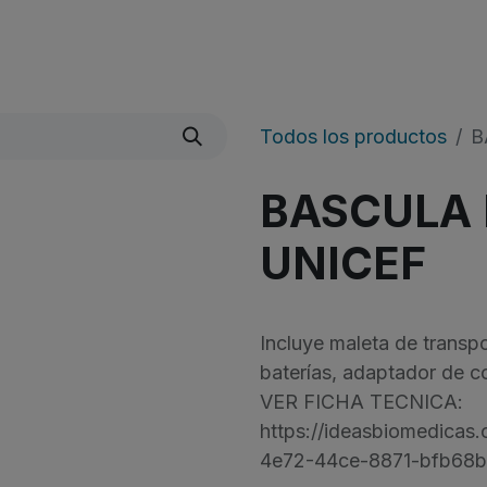
Quienes Somos
Líneas De Producto
​Noticias
Todos los productos
B
BASCULA 
UNICEF
Incluye maleta de transpo
baterías, adaptador de co
VER FICHA TECNICA:
https://ideasbiomedica
4e72-44ce-8871-bfb68