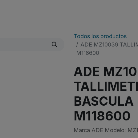
Quienes Somos
Líneas De Producto
​Noticias
Todos los productos
ADE MZ10039 TALLI
M118600
ADE MZ10
TALLIMET
BASCULA 
M118600
Marca ADE Modelo: MZ