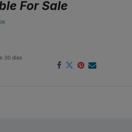
ble For Sale
os
e 30 días