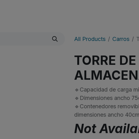
icio
Sobre Nosotros
Shop
​Noticias
All Products
Carros
TORRE DE
ALMACEN
🔹Capacidad de carga m
🔹Dimensiones ancho 75
🔹Contenedores removible
dimensiones ancho 40cm
Not Availa