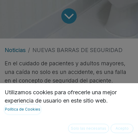
Noticias
NUEVAS BARRAS DE SEGURIDAD
En el cuidado de pacientes y adultos mayores,
una caída no solo es un accidente, es una falla
en el concepto de seguridad del paciente.
Prevenir caídas es esencial para garantizar una
Utilizamos cookies para ofrecerle una mejor
calidad de vida óptima, tanto en hogares como en
experiencia de usuario en este sitio web.
hospitales o residencias para adultos mayores.
Política de Cookies
Por eso, hemos desarrollado una nueva línea de
barras de seguridad, diseñadas para adaptarse a
Solo las necesarias
Acepto
las necesidades específicas de cada espacio y