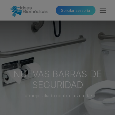
Solicitar asesoría​​
NUEVAS BARRAS DE
SEGURIDAD
Tu mejor aliado contra las caídas